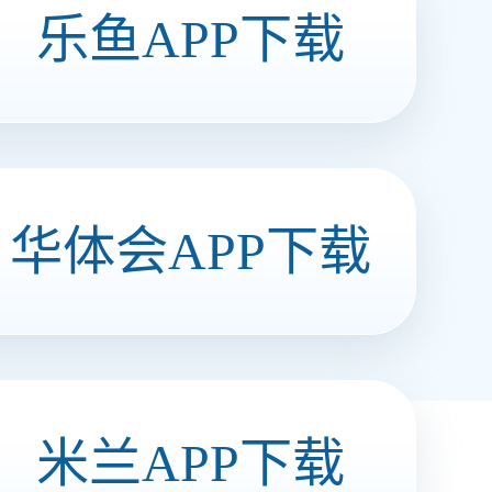
仅仅是一个“冠军教头”，更是
最终选择的“匹配度”充满期
纳斯的这次初步接触，只是漫
发球员潜力，又能与总经理默
章。
下一篇
成都蓉城跨赛季主场22连胜被终结