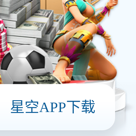
冠军的教头，以其灵活的防守体
潜力，还擅长根据阵容特点调
急需的“催化剂”。斯通在面试
、阿尔佩伦·申京等新星方