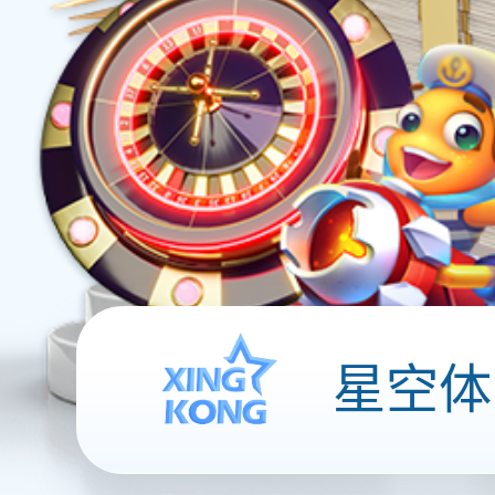
纳斯入局：冠军
尼克·纳斯的名字出现在火箭
系和创新的进攻理念闻名。
整战术。对于正处于重建期的
中很可能着重探讨了纳斯如何