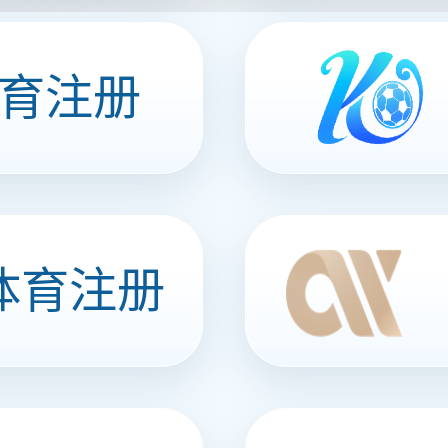
展现出的临场应变能力，也被视为稳定火箭更衣室氛围的关键因
重长期规划而非短期战绩
核心思路与火箭的整体重建策略一脉相承。根据内部消息，火箭
队长期发展的理解力。斯通在面试中特别关注了纳斯对年轻球员
值得注意的是，火箭队目前拥有大量选秀资产和薪资空间，这意
层面参与球队的长期决策。纳斯在猛龙时期对球员发展计划的严
时的加分项。火箭显然希望找到一位能像当年迈克·德安东尼那
轰”，而是“重建期的成长与韧性”。
主帅席位成香饽饽
面试的候选人，但火箭的教练市场远未到尘埃落定之时。据多家
教与前NBA主帅。在纳斯之外，像前湖人主帅弗兰克·沃格尔、
一竞争局面的形成，很大程度上得益于火箭充足的薪资空间和未