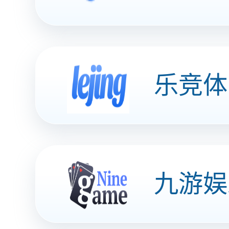
你可能感兴趣的内容
阿尔卡拉斯2026法网夺冠，21
2026年6月，年仅21岁的卡洛斯·阿
2026-07-23
沈梓捷护框成功率62%vs胡金秋
近日，CBA内线防守效率的两组数据
2026-07-30
陈清晨_贾一凡网前抢网得分率6
世界羽联巡回赛激战正酣，女双赛场迎
2026-08-01