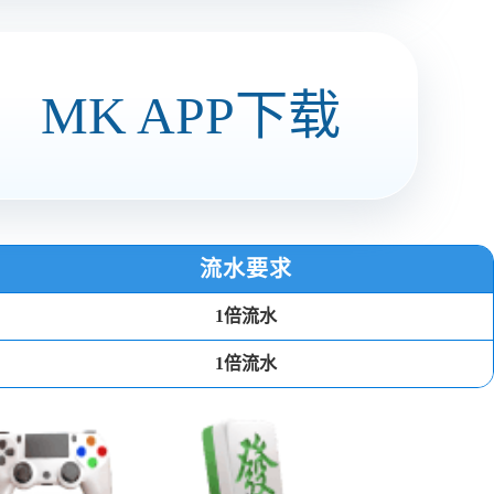
推荐平台
米兰体育在线登录入口
星空app入口
爱游戏手机登录入口
星空官网
星空online入口
爱游戏·体育