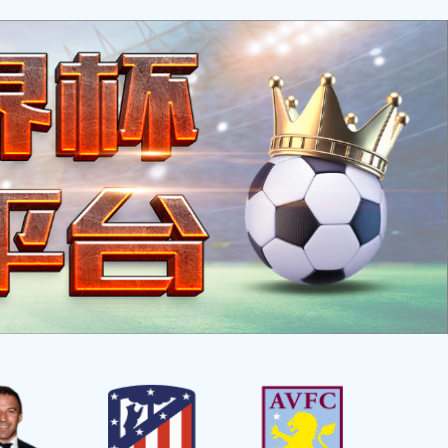
App
公司
体育
注册入口
简介
看点
更便捷
持、高清视频、 实时比分